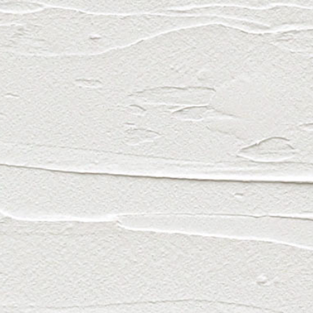
メ
HOME
ニ
製品一覧
ュ
ー
製品案
自然素
お買い
お知ら
マイペー
買い物か
プライバ
サイトマ