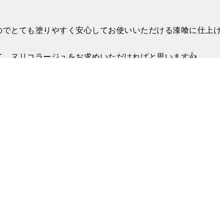
のでとても塗りやすく安心してお使いいただける漆喰に仕上
て、ヌリコラージュをお求めいただければと思います👍
＜＜
＞＞