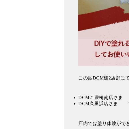
この度DCM様2店舗に
DCM21豊橋南店さま 〒
DCM久里浜店さま
店内では塗り体験がで