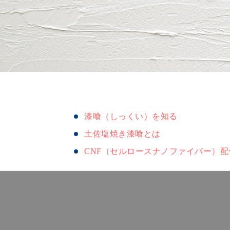
漆喰（しっくい）を知る
土佐塩焼き漆喰とは
CNF（セルロースナノファイバー）