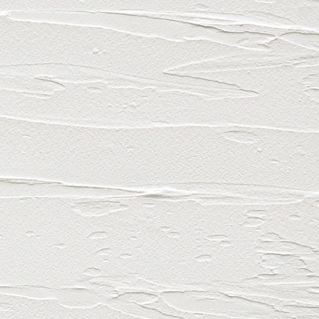
メ
HOME
ニ
製品一覧
ュ
ー
製品案
自然素
お買い
お知ら
マイペー
買い物か
プライバ
サイトマ