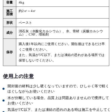
容量
4kg
施工
約2㎡～4㎡
面積
形状
ペースト
消石灰（水酸化カルシウム）、水、骨材（炭酸カルシウ
成分
ム）、CNF、増粘剤
購入後1年以内にご使用ください。開缶後はできるだけ早
くご使用ください。
保存
また、気温が5℃以下、または凍結の恐れがある場所では
保管しないでください。
使用上の注意
開封後の材料は少し硬くなっていますので、ひしゃく等で軽く
ほぐしながらお使いください
水が分離している場合、品質上は問題ありませんので攪拌して
お使いください
気温が5℃以下、または凍結の恐れのある時は施工を中止してく