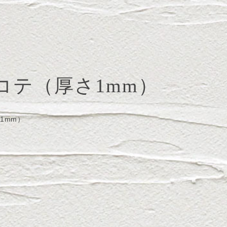
コテ（厚さ1mm）
1mm）