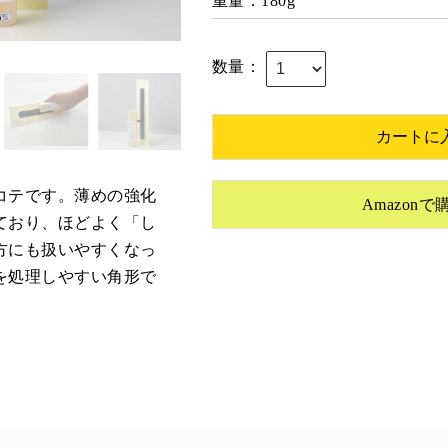
重量：180g
数量：
コテです。薄めの強化
Amazon
ており、ほどよく「し
方にも扱いやすくなっ
を処理しやすい角形で