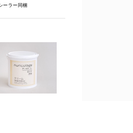
シーラー同梱
colage cream 4kg