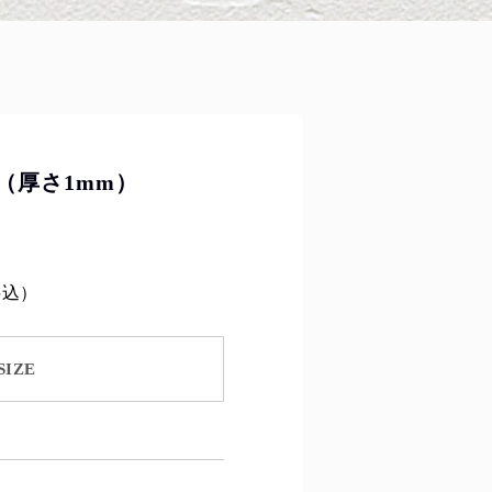
（厚さ1mm）
料込）
SIZE