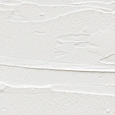
メ
HOME
ニ
製品一覧
ュ
ー
製品案
自然素
お買い
お知ら
マイペー
買い物か
プライバ
サイトマ